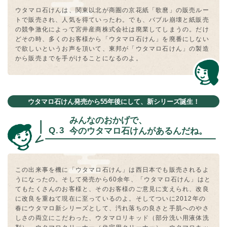
ウタマロ⽯けんは、関東以北が商圏の京花紙「歌麿」の販売ルー
トで販売され、⼈気を得ていったわ。でも、バブル崩壊と紙販売
の競争激化によって宮井産商株式会社は廃業してしまうの。だけ
どその時、多くのお客様から「ウタマロ⽯けん」を廃番にしない
で欲しいというお声を頂いて、東邦が「ウタマロ⽯けん」の製造
から販売までを⼿がけることになるのよ。
ウタマロ石けん発売から55年後にして、新シリーズ誕生！
みんなのおかげで、
今のウタマロ⽯けんがあるんだね。
この出来事を機に「ウタマロ⽯けん」は⻄⽇本でも販売されるよ
うになったの。そして発売から60余年、「ウタマロ⽯けん」はと
てもたくさんのお客様と、そのお客様のご意⾒に⽀えられ、改良
に改良を重ねて現在に⾄っているのよ。そしてついに2012年の
春にウタマロ新シリーズとして、汚れ落ちの良さと⼿肌へのやさ
しさの両⽴にこだわった、ウタマロリキッド（部分洗い⽤液体洗