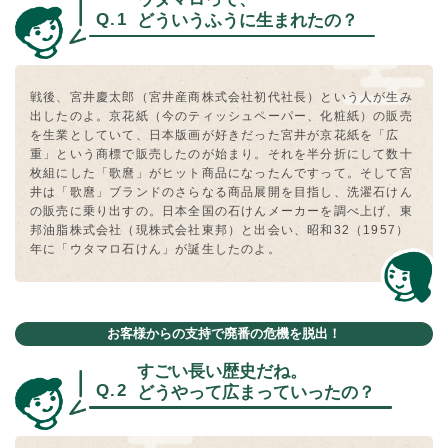
どういうふうに⽣まれたの？
戦後、宮井慶太郎（宮井産商株式会社初代社⻑）という⼈が⽣み
出したのよ。京花紙（今のティッシュペーパー、化粧紙）の販売
を⽣業としていて、⽇本版画が好きだった宮井が京花紙を「広
重」という商標で販売したのが始まり。それを半分折にして数⼗
枚組にした「歌麿」がヒット商品になったんですって。そして宮
井は「歌麿」ブランドのさらなる商品展開を⽬指し、洗濯⽯けん
の販売に乗り出すの。⽇本全国の⽯けんメーカーを調べ上げ、東
邦油脂株式会社（現株式会社東邦）と出会い、昭和32（1957）
年に「ウタマロ⽯けん」が誕⽣したのよ。
お客様からの支持で廃番の危機を脱出！
すごい⻑い歴史だね。
どうやって広まっていったの？