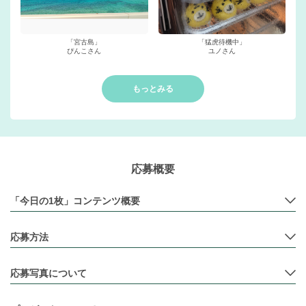
「宮古島」
「猛虎待機中」
ぴんこさん
ユノさん
もっとみる
応募概要
「今⽇の1枚」コンテンツ概要
応募⽅法
応募写真について