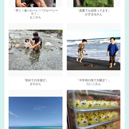
「早く！食べたーい！*ブルー*シー
「真夏でも頑張ってます」
ル！」
かずまゆさん
もこさん
「初めての水遊び」
「今年初の海で大騒ぎ！」
まやさん
だいごさん