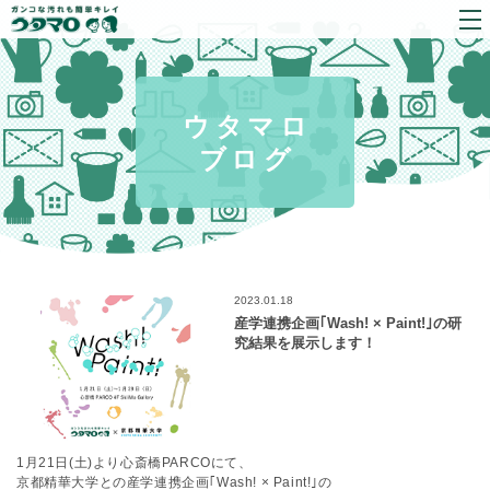
ウタマロ
ブログ
2023.01.18
産学連携企画｢Wash! × Paint!｣の研
究結果を展示します！
1月21日(土)より心斎橋PARCOにて、
京都精華大学との産学連携企画｢Wash! × Paint!｣の