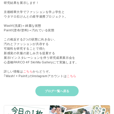
研究結果を展示します！
京都精華大学でファッションを学ぶ学生と
ウタマロ石けんとの産学連携プロジェクト。
Wash!(洗濯)＝綺麗な状態
Paint!(塗布/塗料)＝汚れている状態
この相反する2つの状態に向き合い、
汚れとファッションが共存する
可能性を研究することで得た
新感覚の衣服の楽しみ方を提案する
展示/インスタレーションを伴う研究成果展示会を
心斎橋PARCO 4F SkiiMa Galleryにて実施します。
詳しい情報は
こちら
からどうぞ。
｢Wash! × Paint!｣のInstagramアカウントは
こちら
ブログ一覧へ戻る