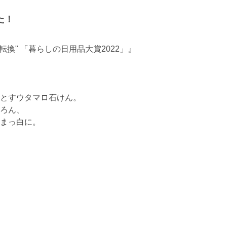
た！
換" 「暮らしの日用品大賞2022」』
とすウタマロ石けん。
ろん、
まっ白に。