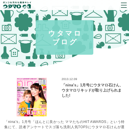
ウタマロ
ブログ
2013.12.09
「nina’s」1月号にウタマロ石けん、
ウタマロリキッドが取り上げられま
した!
「nina's」1月号「ほんとに良かった ママたちのHIT AWARDS」という特
集にて、読者アンケートでスゴ落ち洗剤人気TOP3にウタマロ石けんが選