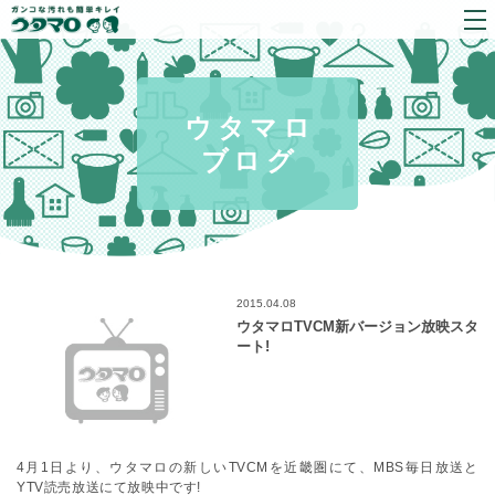
ウタマロ
ブログ
2015.04.08
ウタマロTVCM新バージョン放映スタ
ート!
4月1日より、ウタマロの新しいTVCMを近畿圏にて、MBS毎日放送と
YTV読売放送にて放映中です!