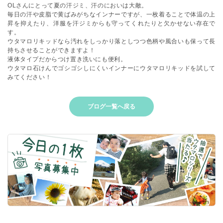
OLさんにとって夏の汗ジミ、汗のにおいは大敵。
毎日の汗や皮脂で黄ばみがちなインナーですが、一枚着ることで体温の上
昇を抑えたり、洋服を汗ジミからも守ってくれたりと欠かせない存在で
す。
ウタマロリキッドなら汚れをしっかり落としつつ色柄や風合いも保って長
持ちさせることができますよ！
液体タイプだからつけ置き洗いにも便利。
ウタマロ石けんでゴシゴシしにくいインナーにウタマロリキッドを試して
みてください！
ブログ一覧へ戻る