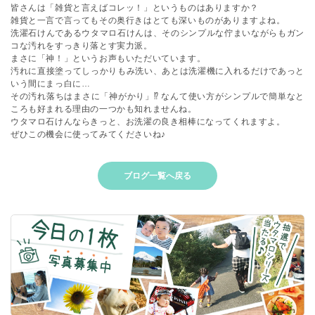
皆さんは「雑貨と言えばコレッ！」というものはありますか？
雑貨と一言で言ってもその奥行きはとても深いものがありますよね。
洗濯石けんであるウタマロ石けんは、そのシンプルな佇まいながらもガン
コな汚れをすっきり落とす実力派。
まさに「神！」というお声もいただいています。
汚れに直接塗ってしっかりもみ洗い、あとは洗濯機に入れるだけであっと
いう間にまっ白に…
その汚れ落ちはまさに「神がかり」⁉︎ なんて使い方がシンプルで簡単なと
ころも好まれる理由の一つかも知れませんね。
ウタマロ石けんならきっと、お洗濯の良き相棒になってくれますよ。
ぜひこの機会に使ってみてくださいね♪
ブログ一覧へ戻る