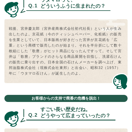
どういうふうに⽣まれたの？
戦後、宮井慶太郎（宮井産商株式会社初代社⻑）という⼈が⽣み
出したのよ。京花紙（今のティッシュペーパー、化粧紙）の販売
を⽣業としていて、⽇本版画が好きだった宮井が京花紙を「広
重」という商標で販売したのが始まり。それを半分折にして数⼗
枚組にした「歌麿」がヒット商品になったんですって。そして宮
井は「歌麿」ブランドのさらなる商品展開を⽬指し、洗濯⽯けん
の販売に乗り出すの。⽇本全国の⽯けんメーカーを調べ上げ、東
邦油脂株式会社（現株式会社東邦）と出会い、昭和32（1957）
年に「ウタマロ⽯けん」が誕⽣したのよ。
お客様からの支持で廃番の危機を脱出！
すごい⻑い歴史だね。
どうやって広まっていったの？