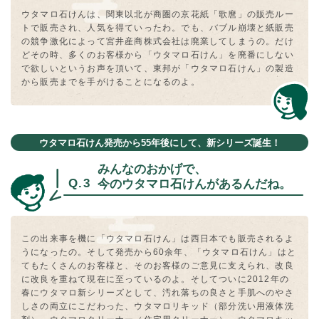
ウタマロ⽯けんは、関東以北が商圏の京花紙「歌麿」の販売ルー
トで販売され、⼈気を得ていったわ。でも、バブル崩壊と紙販売
の競争激化によって宮井産商株式会社は廃業してしまうの。だけ
どその時、多くのお客様から「ウタマロ⽯けん」を廃番にしない
で欲しいというお声を頂いて、東邦が「ウタマロ⽯けん」の製造
から販売までを⼿がけることになるのよ。
ウタマロ石けん発売から55年後にして、新シリーズ誕生！
みんなのおかげで、
今のウタマロ⽯けんがあるんだね。
この出来事を機に「ウタマロ⽯けん」は⻄⽇本でも販売されるよ
うになったの。そして発売から60余年、「ウタマロ⽯けん」はと
てもたくさんのお客様と、そのお客様のご意⾒に⽀えられ、改良
に改良を重ねて現在に⾄っているのよ。そしてついに2012年の
春にウタマロ新シリーズとして、汚れ落ちの良さと⼿肌へのやさ
しさの両⽴にこだわった、ウタマロリキッド（部分洗い⽤液体洗