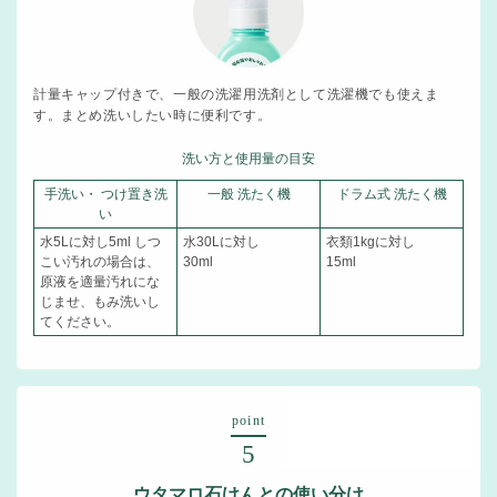
計量キャップ付きで、一般の洗濯用洗剤として洗濯機でも使えま
す。まとめ洗いしたい時に便利です。
洗い方と使用量の目安
手洗い・ つけ置き洗
一般 洗たく機
ドラム式 洗たく機
い
水5Lに対し5ml しつ
水30Lに対し
衣類1kgに対し
こい汚れの場合は、
30ml
15ml
原液を適量汚れにな
じませ、もみ洗いし
てください。
point
5
ウタマロ石けんとの使い分け