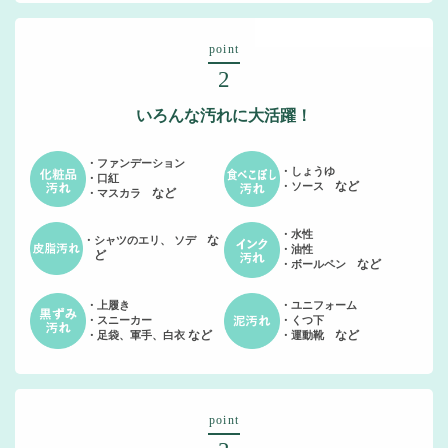
point
2
いろんな汚れに大活躍！
ファンデーション
しょうゆ
口紅
など
ソース
など
マスカラ
水性
な
シャツのエリ、 ソデ
油性
ど
など
ボールペン
上履き
ユニフォーム
スニーカー
くつ下
など
など
足袋、軍手、白衣
運動靴
point