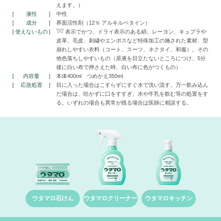
えます。）
液性
中性
成分
界面活性剤（12％ アルキルベタイン）
使えないもの
表示でかつ、ドライ表示のある絹、レーヨン、キュプラや
皮革、毛皮、刺繍や
エンボスなど特殊加工の施された素材、型
崩れしやすい衣料（コート、スーツ、
ネクタイ、和服）。その
他色落ちしやすいもの（原液を目立たないところにつけ、5分
後に白い布で押さえた時、白い布に色がつくもの）
内容量
本体400ml つめかえ350ml
応急処置
目に入った場合はこすらずにすぐ水で洗い流す。万一飲み込ん
だ場合は、吐かずに口をすすぎ、水や牛乳を飲む等の処置をす
る。いずれの場合も異常が残る場合は医師に相談する。
ウタマロ石けん
ウタマロクリーナー
ウタマロキッチン