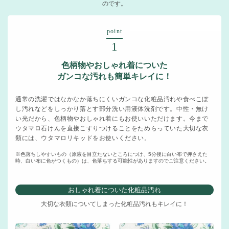
のです。
point
1
色柄物やおしゃれ着についた
ガンコな汚れも簡単キレイに！
通常の洗濯ではなかなか落ちにくいガンコな化粧品汚れや食べこぼ
し汚れなどをしっかり落とす部分洗い用液体洗剤です。中性・無け
い光だから、色柄物やおしゃれ着にもお使いいただけます。今まで
ウタマロ石けんを直接こすりつけることをためらっていた大切な衣
類には、ウタマロリキッドをお使いください。
※色落ちしやすいもの（原液を目立たないところにつけ、5分後に白い布で押さえた
時、白い布に色がつくもの）は、色落ちする可能性がありますのでご注意ください。
おしゃれ着についた化粧品汚れ
大切な衣類についてしまった化粧品汚れもキレイに！