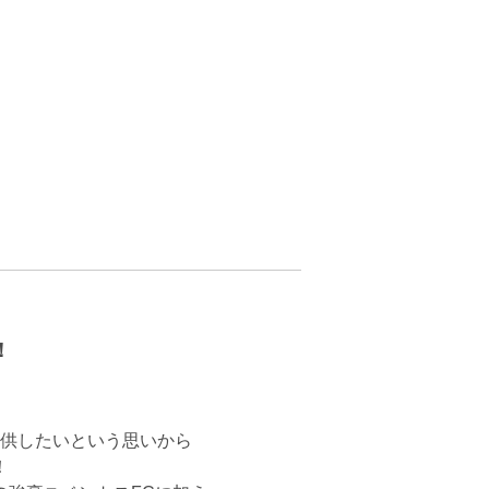
！
供したいという思いから
！