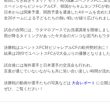
前回に引き続きイタリア セリアAの強豪ユベントスFCに加
スペインからビジャレアルCF、韓国からキムヨンフFCが初
日本からは関東予選、関西予選を通過した4チームを含めた1
全20チームによる子どもたちの熱い戦いが繰り広げられま
試合の合間には、ウタマロブースでお洗濯講座を開催しまし
雨が降るタイミングがあった今大会のガンコな泥汚れもウタ
決勝戦はユベントスFC対ビジャレアルCFの欧州勢対決に！
結果は2対0でユベントスFCが2大会ぶりの優勝となりまし
試合後には海外選手と日本選手の交流会も行われ、
言葉が通じていないながらも共に笑い合い楽しい時間が流れ
決勝戦の動画や選手たちの写真などは
大会レポート
に公開
ぜひ、ご覧ください！