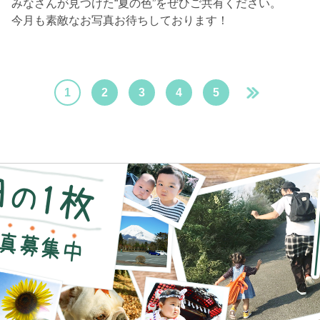
みなさんが見つけた“夏の色”をぜひご共有ください。
今月も素敵なお写真お待ちしております！
1
2
3
4
5
＞